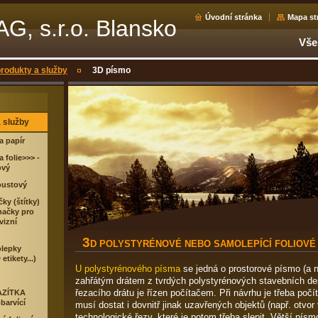
Úvodní stránka
Mapa st
, s.r.o. Blansko
Vše
rodukty a služby
3D písmo
 služby
na papír
a folie>>> -
ový
oustový
ky (štítky)
načky pro
vizní
3
D POLYSTYRÉNOVÉ NEBO SAMOLEPÍCÍ FOLIOVÉ
olepky
etikety...)
U polystyrénového písma
se jedná o prostorové písmo (a 
zahřátým drátem z tvrdých polystyrénových stavebních de
řezacího drátu je řízen počítačem. Při návrhu je třeba počít
AZÍTKA
barvící
musí dostat i dovnitř jinak uzavřených objektů (např. otvor
technologické řezy, které je potom třeba slepit. Větší písm