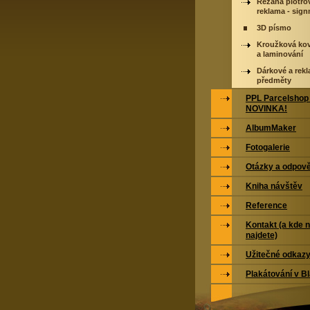
Řezaná plotrov
reklama - sig
3D písmo
Kroužková ko
a laminování
Dárkové a rek
předměty
PPL Parcelshop 
NOVINKA!
AlbumMaker
Fotogalerie
Otázky a odpově
Kniha návštěv
Reference
Kontakt (a kde 
najdete)
Užitečné odkaz
Plakátování v Bl