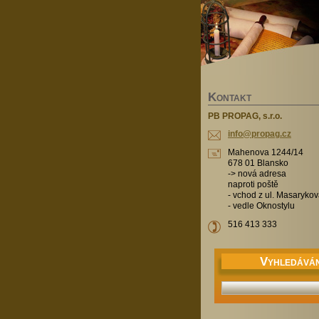
K
ONTAKT
PB PROPAG, s.r.o.
info@pro
pag.cz
Mahenova 1244/14
678 01 Blansko
-> nová adresa
naproti poště
- vchod z ul. Masaryko
- vedle Oknostylu
516 413 333
V
YHLEDÁVÁN