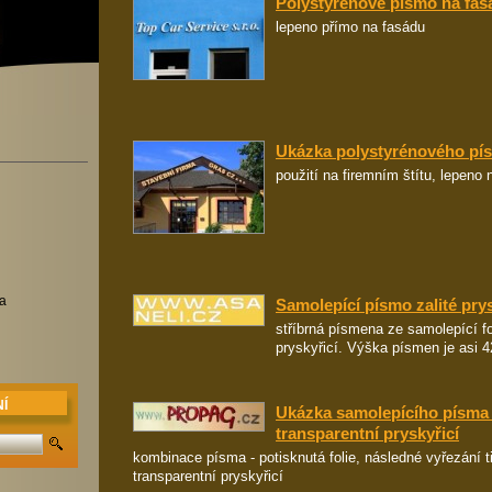
Polystyrénové písmo na fas
lepeno přímo na fasádu
Ukázka polystyrénového pí
použití na firemním štítu, lepeno
va
Samolepící písmo zalité prys
stříbrná písmena ze samolepící fol
pryskyřicí. Výška písmen je asi 
Í
Ukázka samolepícího písma 
transparentní pryskyřicí
kombinace písma - potisknutá folie, následné vyřezání ti
transparentní pryskyřicí