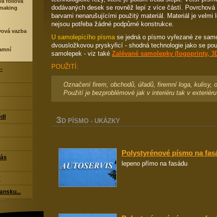
á foliová
dodávaných desek se rovněž lepí z více částí. Povrchová
nmaking
barvami nenarušujícími použitý materiál. Materiál je velmi 
nejsou potřeba žádné podpůrné konstrukce.
vová vazba
U samolepícího písma
se jedná o písmo vyřezané ze samol
dvousložkovou pryskyřicí - shodná technologie jako se po
lamní
samolepek - viz také
Zalévané samolepky (logoprinty, 3D 
POUŽITÍ:
-
Označení firem, obchodů, úřadů, firemní loga, kulisy,
Použití je bezproblémové jak v interiéru tak v exteriéru
di
3
D PÍSMO - UKÁZKY
Polystyrénové písmo na fas
nás
lepeno přímo na fasádu
y
ansku...