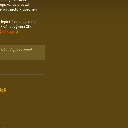
 úprava se provádí
lehký, proto k upevnění
epící folie a vyplněné
užívá na výrobu 3D
etikety...)
 ozdobné prvky apod.
ádě