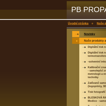
PB PROPAG
Úvodní stránka
Naše p
Novinky
Naše produkty a
Digitální tisk 
Digitální tisk n
termotransfer
-solventní ink
Kalibrační znač
- samolepící z
metrologii a re
techniky
Zalévané sam
(logoprinty, 3D 
Tisk fotografií
BLESKOVÁ R
Modico - samo