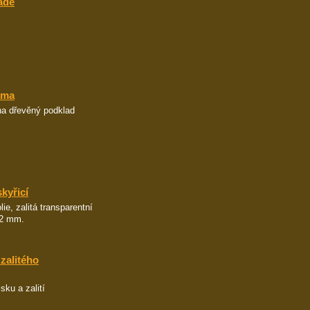
ádě
sma
 na dřevěný podklad
kyřicí
ie, zalitá transparentní
42 mm.
zalitého
sku a zalití