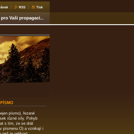
ránek
RSS
Tisk
 pro Vaši propagaci...
 PÍSMO
nejen písmo), řezané
sek různé síly. Pohyb
at s tím, ze se drát
 v písmenu O) a vznikají i
o než je velikost