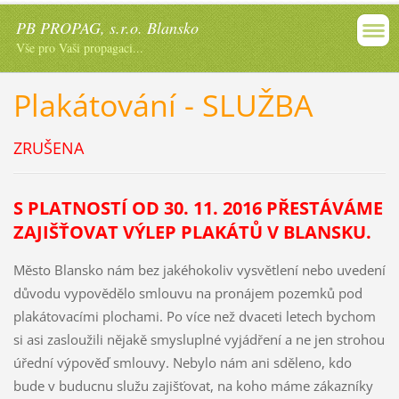
PB PROPAG, s.r.o. Blansko
Vše pro Vaši propagaci...
Plakátování - SLUŽBA
ZRUŠENA
S PLATNOSTÍ OD 30. 11. 2016 PŘESTÁVÁME
ZAJIŠŤOVAT VÝLEP PLAKÁTŮ V BLANSKU.
Město Blansko nám bez jakéhokoliv vysvětlení nebo uvedení
důvodu vypovědělo smlouvu na pronájem pozemků pod
plakátovacími plochami. Po více než dvaceti letech bychom
si asi zasloužili nějakě smysluplné vyjádření a ne jen strohou
úřední výpověď smlouvy. Nebylo nám ani sděleno, kdo
bude v buducnu služu zajišťovat, na koho máme zákazníky