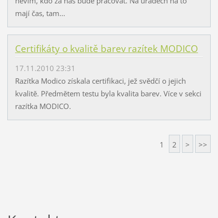
nevim, kdo za nás bude pracovat. Na úřadech na to
mají čas, tam...
Certifikáty o kvalitě barev razítek MODICO
17.11.2010 23:31
Razítka Modico získala certifikaci, jež svědčí o jejich
kvalitě. Předmětem testu byla kvalita barev. Více v sekci
razítka MODICO.
1
2
>
>>