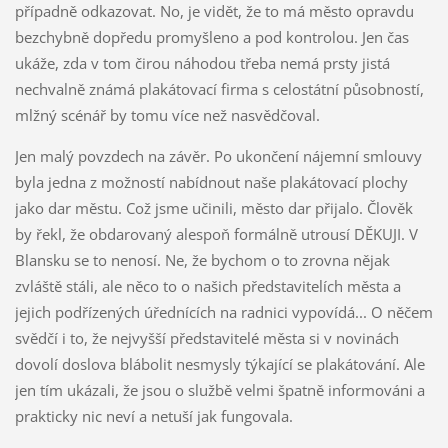
případně odkazovat. No, je vidět, že to má město opravdu
bezchybně dopředu promyšleno a pod kontrolou. Jen čas
ukáže, zda v tom čirou náhodou třeba nemá prsty jistá
nechvalně známá plakátovací firma s celostátní působností,
mlžný scénář by tomu více než nasvědčoval.
Jen malý povzdech na závěr. Po ukončení nájemní smlouvy
byla jedna z možností nabídnout naše plakátovací plochy
jako dar městu. Což jsme učinili, město dar přijalo. Člověk
by řekl, že obdarovaný alespoň formálně utrousí DĚKUJI. V
Blansku se to nenosí. Ne, že bychom o to zrovna nějak
zvláště stáli, ale něco to o našich představitelích města a
jejich podřízených úřednících na radnici vypovídá... O něčem
svědčí i to, že nejvyšší představitelé města si v novinách
dovolí doslova blábolit nesmysly týkající se plakátování. Ale
jen tím ukázali, že jsou o službě velmi špatně informováni a
prakticky nic neví a netuší jak fungovala.