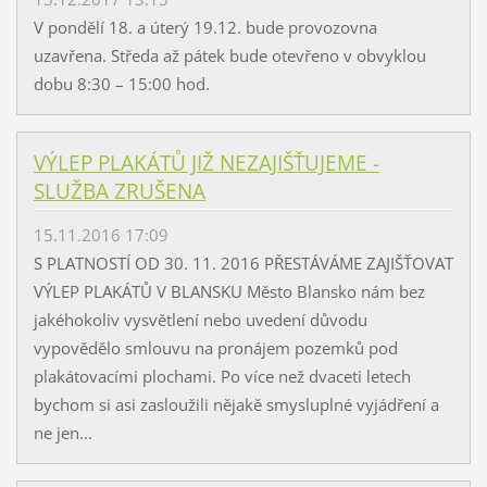
V pondělí 18. a úterý 19.12. bude provozovna
uzavřena. Středa až pátek bude otevřeno v obvyklou
dobu 8:30 – 15:00 hod.
VÝLEP PLAKÁTŮ JIŽ NEZAJIŠŤUJEME -
SLUŽBA ZRUŠENA
15.11.2016 17:09
S PLATNOSTÍ OD 30. 11. 2016 PŘESTÁVÁME ZAJIŠŤOVAT
VÝLEP PLAKÁTŮ V BLANSKU Město Blansko nám bez
jakéhokoliv vysvětlení nebo uvedení důvodu
vypovědělo smlouvu na pronájem pozemků pod
plakátovacími plochami. Po více než dvaceti letech
bychom si asi zasloužili nějakě smysluplné vyjádření a
ne jen...