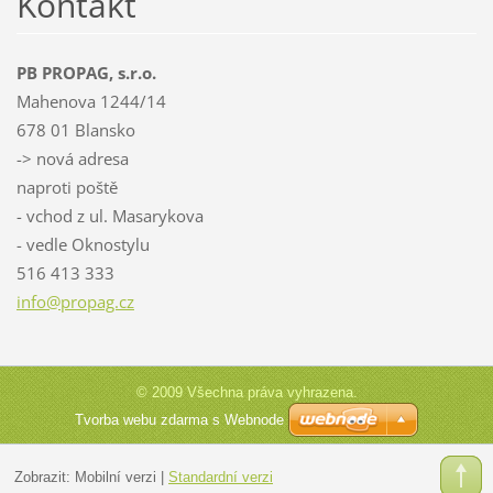
Kontakt
PB PROPAG, s.r.o.
Mahenova 1244/14
678 01 Blansko
-> nová adresa
naproti poště
- vchod z ul. Masarykova
- vedle Oknostylu
516 413 333
info@pro
pag.cz
© 2009 Všechna práva vyhrazena.
Tvorba webu zdarma s Webnode
Zobrazit:
Mobilní verzi
|
Standardní verzi