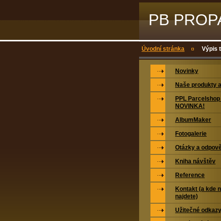
PB PROPAG
Úvodní stránka
Výpis 
Novinky
Naše produkty a
PPL Parcelshop 
NOVINKA!
AlbumMaker
Fotogalerie
Otázky a odpově
Kniha návštěv
Reference
Kontakt (a kde 
najdete)
Užitečné odkaz