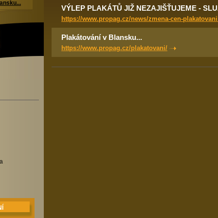
ansku...
VÝLEP PLAKÁTŮ JIŽ NEZAJIŠŤUJEME - SL
https://www.propag.cz/news/zmena-cen-plakatovani
Plakátování v Blansku...
https://www.propag.cz/plakatovani/
va
Í