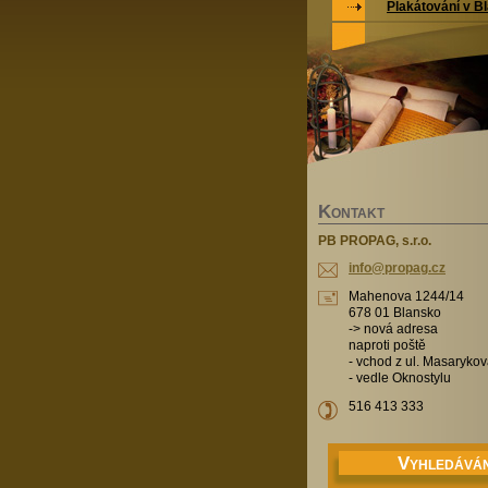
Plakátování v Bl
K
ONTAKT
PB PROPAG, s.r.o.
info@pro
pag.cz
Mahenova 1244/14
678 01 Blansko
-> nová adresa
naproti poště
- vchod z ul. Masaryko
- vedle Oknostylu
516 413 333
V
YHLEDÁVÁN