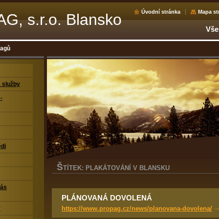
Úvodní stránka
Mapa st
, s.r.o. Blansko
Vše
tagů
 služby
-
di
Š
TÍTEK: PLAKÁTOVÁNÍ V BLANSKU
nás
PLÁNOVANÁ DOVOLENÁ
https://www.propag.cz/news/planovana-dovolena/
y