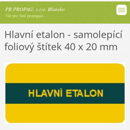
PB PROPAG, s.r.o. Blansko
Vše pro Vaši propagaci...
Hlavní etalon - samolepící
foliový štítek 40 x 20 mm