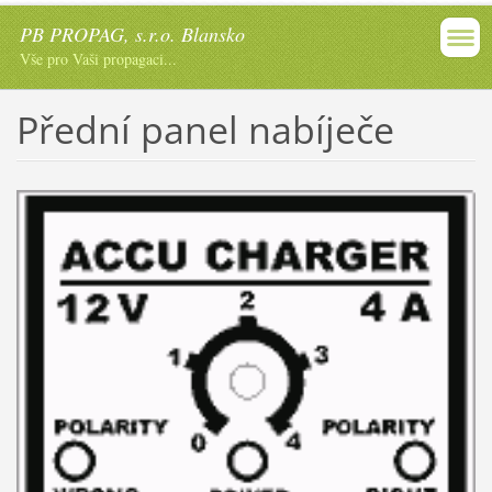
PB PROPAG, s.r.o. Blansko
Vše pro Vaši propagaci...
Přední panel nabíječe