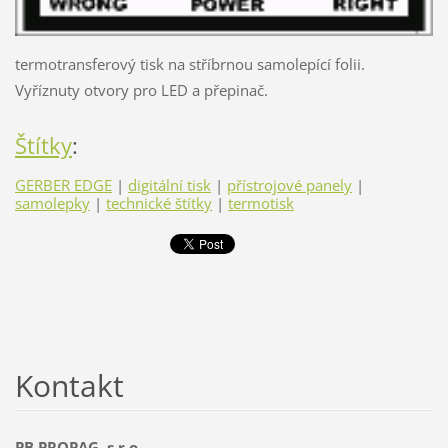
termotransferový tisk na stříbrnou samolepící folii.
Vyříznuty otvory pro LED a přepinač.
Štítky
:
GERBER EDGE
|
digitální tisk
|
přístrojové panely
|
samolepky
|
technické štítky
|
termotisk
Kontakt
PB PROPAG, s.r.o.