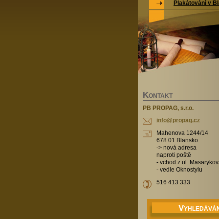
Plakátování v Bl
K
ONTAKT
PB PROPAG, s.r.o.
info@pro
pag.cz
Mahenova 1244/14
678 01 Blansko
-> nová adresa
naproti poště
- vchod z ul. Masaryko
- vedle Oknostylu
516 413 333
V
YHLEDÁVÁN