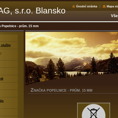
Úvodní stránka
Mapa st
, s.r.o. Blansko
Vše
 Popelnice - prům. 15 mm
 služby
-
di
Z
NAČKA POPELNICE - PRŮM. 15 MM
nás
y