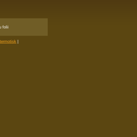
folii
termotisk
|