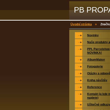
PB PROPAG
Úvodní stránka
Značka
Novinky
Naše produkty a
PPL Parcelshop 
NOVINKA!
AlbumMaker
Fotogalerie
Otázky a odpově
Kniha návštěv
Reference
Kontakt (a kde 
najdete)
Užitečné odkaz