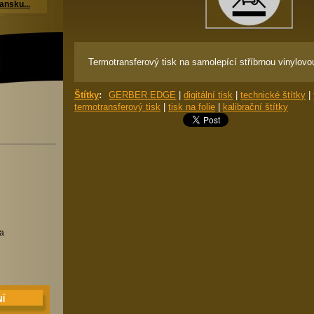
ansku...
Termotransferový tisk na samolepící stříbrnou vinylovou 
Štítky
:
GERBER EDGE
|
digitální tisk
|
technické štítky
|
termotransferový tisk
|
tisk na folie
|
kalibrační štítky
va
Í